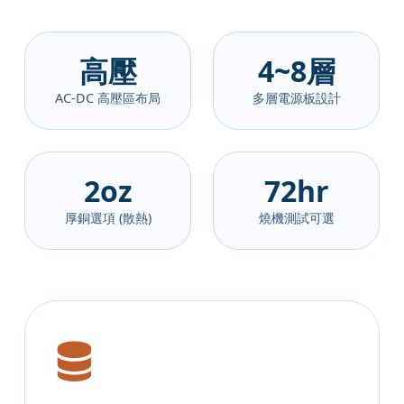
高壓
4~8層
AC-DC 高壓區布局
多層電源板設計
2oz
72hr
厚銅選項 (散熱)
燒機測試可選