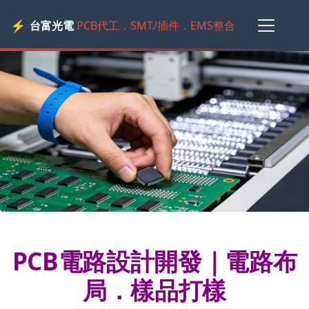
⚡
台富光電
PCB代工．SMT/插件．EMS整合
PCB電路設計開發｜電路布
局．樣品打樣