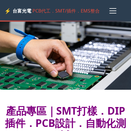
⚡
台富光電
PCB代工．SMT/插件．EMS整合
產品專區｜SMT打樣．DIP
插件．PCB設計．自動化測