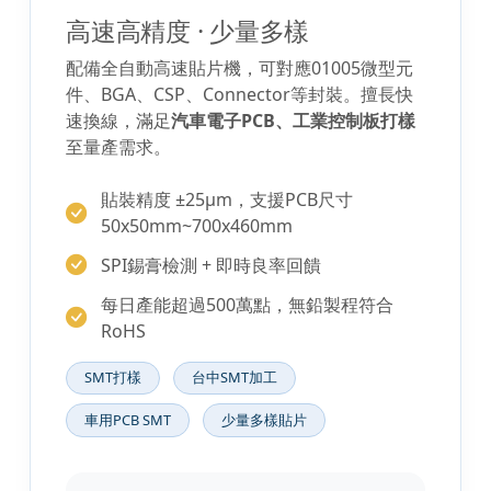
高速高精度 · 少量多樣
配備全自動高速貼片機，可對應01005微型元
件、BGA、CSP、Connector等封裝。擅長快
速換線，滿足
汽車電子PCB、工業控制板打樣
至量產需求。
貼裝精度 ±25μm，支援PCB尺寸
50x50mm~700x460mm
SPI錫膏檢測 + 即時良率回饋
每日產能超過500萬點，無鉛製程符合
RoHS
SMT打樣
台中SMT加工
車用PCB SMT
少量多樣貼片