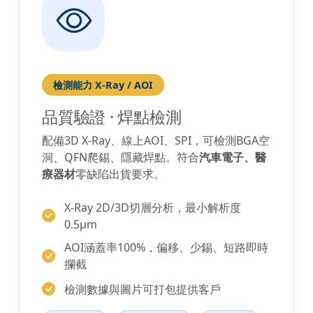
檢測能力 X-Ray / AOI
品質驗證 · 焊點檢測
配備3D X-Ray、線上AOI、SPI，可檢測BGA空
洞、QFN爬錫、隱藏焊點。符合
汽車電子、醫
療器材
零缺陷出貨要求。
X-Ray 2D/3D切層分析，最小解析度
0.5μm
AOI涵蓋率100%，偏移、少錫、短路即時
攔截
檢測數據與圖片可打包提供客戶