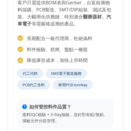
客戶只需提供BOM表與Gerber，台富統籌物
料採購、PCB製造、SMT/DIP組裝、測試及包
裝。大幅簡化供應鏈，特別適合
醫療器材、汽
車電子
等需嚴格追溯的產品。
長期配合一級代理商，杜絕偽料
料件檢驗、烘烤、盤點一條龍
降低庫存成本，加快上市時間
代工代料
EMS電子製造服務
PCB代工含料
車用PCB turnkey
如何管控料件品質？
進料IQC檢驗 + X-Ray抽檢，並針對有鉛/無鉛、
濕敏元件分區管理。