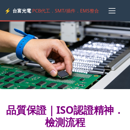
⚡
台富光電
PCB代工．SMT/插件．EMS整合
品質保證｜ISO認證精神．
檢測流程