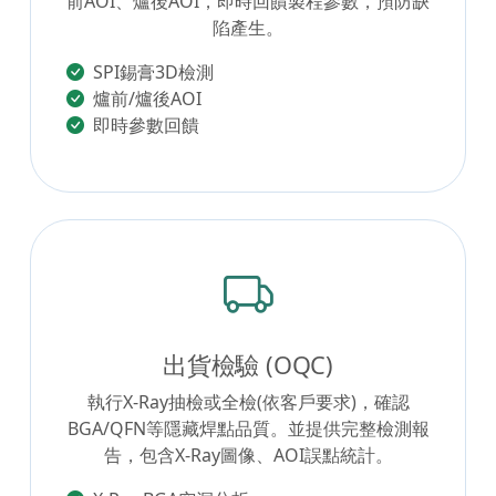
前AOI、爐後AOI，即時回饋製程參數，預防缺
陷產生。
SPI錫膏3D檢測
爐前/爐後AOI
即時參數回饋
出貨檢驗 (OQC)
執行X-Ray抽檢或全檢(依客戶要求)，確認
BGA/QFN等隱藏焊點品質。並提供完整檢測報
告，包含X-Ray圖像、AOI誤點統計。